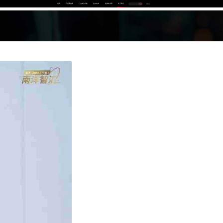
首页
产品及服务
行业解决方案
合作伙伴
投资者关系
关于我们
中
EN