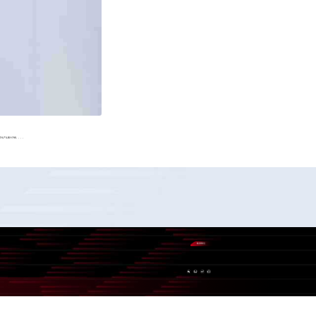
级。。。。
联系我们